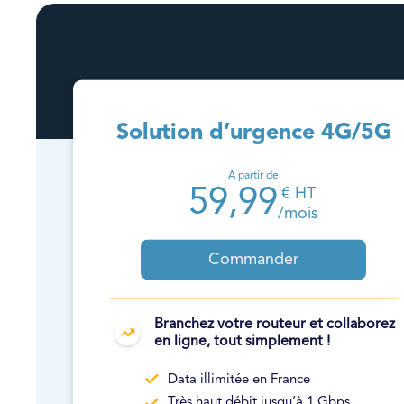
Solution d’urgence 4G/5G
A partir de
59,99
€ HT
/mois
Commander
Branchez votre routeur et collaborez
en ligne, tout simplement !
Data illimitée en France
Très haut débit jusqu’à 1 Gbps