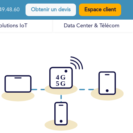
49.48.60
Obtenir un devis
Espace client
olutions IoT
Data Center & Télécom